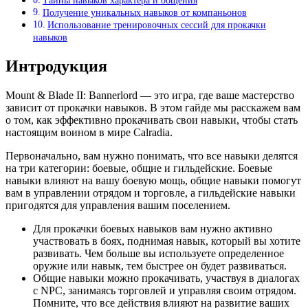
Тайны навыков характера и общения
Получение уникальных навыков от компаньонов
Использование тренировочных сессий для прокачки
навыков
Интродукция
Mount & Blade II: Bannerlord — это игра, где ваше мастерство
зависит от прокачки навыков. В этом гайде мы расскажем вам
о том, как эффективно прокачивать свои навыки, чтобы стать
настоящим воином в мире Calradia.
Первоначально, вам нужно понимать, что все навыки делятся
на три категории: боевые, общие и гильдейские. Боевые
навыки влияют на вашу боевую мощь, общие навыки помогут
вам в управлении отрядом и торговле, а гильдейские навыки
пригодятся для управления вашим поселением.
Для прокачки боевых навыков вам нужно активно
участвовать в боях, поднимая навык, который вы хотите
развивать. Чем больше вы используете определенное
оружие или навык, тем быстрее он будет развиваться.
Общие навыки можно прокачивать, участвуя в диалогах
с NPC, занимаясь торговлей и управляя своим отрядом.
Помните, что все действия влияют на развитие ваших