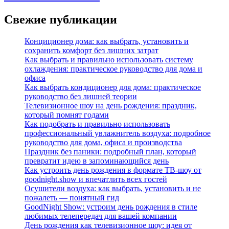
Свежие публикации
Конциционер дома: как выбрать, установить и
сохранить комфорт без лишних затрат
Как выбрать и правильно использовать систему
охлаждения: практическое руководство для дома и
офиса
Как выбрать кондиционер для дома: практическое
руководство без лишней теории
Телевизионное шоу на день рождения: праздник,
который помнят годами
Как подобрать и правильно использовать
профессиональный увлажнитель воздуха: подробное
руководство для дома, офиса и производства
Праздник без паники: подробный план, который
превратит идею в запоминающийся день
Как устроить день рождения в формате ТВ‑шоу от
goodnight.show и впечатлить всех гостей
Осушители воздуха: как выбрать, установить и не
пожалеть — понятный гид
GoodNight Show: устроим день рождения в стиле
любимых телепередач для вашей компании
День рождения как телевизионное шоу: идея от