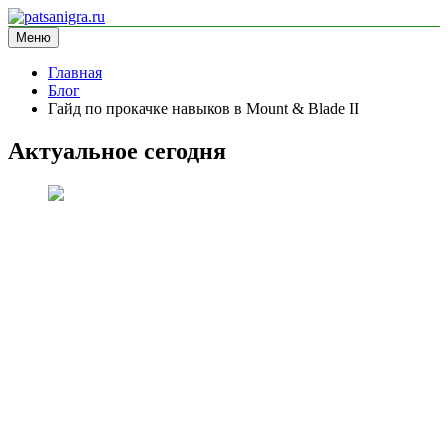
Перейти
к
Меню
patsanigra.ru
информационный сайт
содержимому
Главная
Блог
Гайд по прокачке навыков в Mount & Blade II
Актуальное сегодня