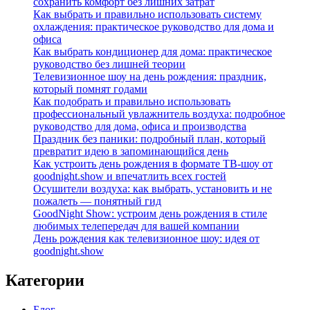
сохранить комфорт без лишних затрат
Как выбрать и правильно использовать систему
охлаждения: практическое руководство для дома и
офиса
Как выбрать кондиционер для дома: практическое
руководство без лишней теории
Телевизионное шоу на день рождения: праздник,
который помнят годами
Как подобрать и правильно использовать
профессиональный увлажнитель воздуха: подробное
руководство для дома, офиса и производства
Праздник без паники: подробный план, который
превратит идею в запоминающийся день
Как устроить день рождения в формате ТВ‑шоу от
goodnight.show и впечатлить всех гостей
Осушители воздуха: как выбрать, установить и не
пожалеть — понятный гид
GoodNight Show: устроим день рождения в стиле
любимых телепередач для вашей компании
День рождения как телевизионное шоу: идея от
goodnight.show
Категории
Блог