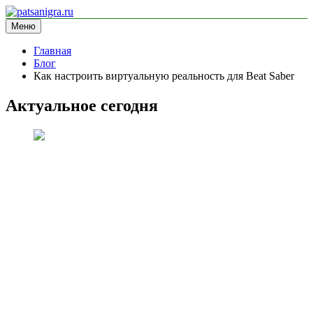
Перейти
к
Меню
patsanigra.ru
информационный сайт
содержимому
Главная
Блог
Как настроить виртуальную реальность для Beat Saber
Актуальное сегодня