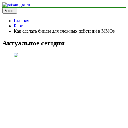
Перейти
к
Меню
patsanigra.ru
информационный сайт
содержимому
Главная
Блог
Как сделать бинды для сложных действий в MMOs
Актуальное сегодня