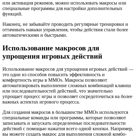
или активация режимов, можно использовать макросы или
специальные программы для настройки дополнительных
функций.
Наконец, не забывайте проводить регулярные тренировки и
оттачивать навыки управления, чтобы действия стали более
автоматическими и быстрыми.
Использование макросов для
упрощения игровых действий
Использование макросов для упрощения игровых действий —
это один из способов повысить эффективность и
комфортность игры в MMOs. Макросы позволяют
автоматизировать выполнение сложных комбинаций клавиш
или последовательностей действий, что значительно
упрощает процесс игры и позволяет сосредоточиться на более
важных аспектах игрового процесса.
Для создания макросов в большинстве MMOs используются
специальные команды или программы, которые позволяют
записывать и запускать определенные последовательности
действий с помощью нажатия всего одной кнопки. Например,
вы можете создать макрос для выполнения сложной комбо-