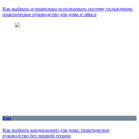
Как выбрать и правильно использовать систему охлаждения:
практическое руководство для дома и офиса
Блог
Как выбрать кондиционер для дома: практическое
руководство без лишней теории