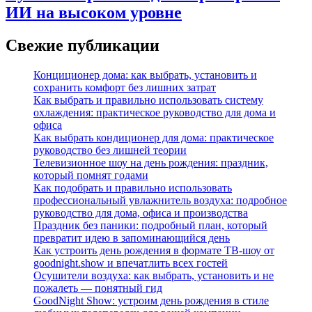
ИИ на высоком уровне
Свежие публикации
Конциционер дома: как выбрать, установить и
сохранить комфорт без лишних затрат
Как выбрать и правильно использовать систему
охлаждения: практическое руководство для дома и
офиса
Как выбрать кондиционер для дома: практическое
руководство без лишней теории
Телевизионное шоу на день рождения: праздник,
который помнят годами
Как подобрать и правильно использовать
профессиональный увлажнитель воздуха: подробное
руководство для дома, офиса и производства
Праздник без паники: подробный план, который
превратит идею в запоминающийся день
Как устроить день рождения в формате ТВ‑шоу от
goodnight.show и впечатлить всех гостей
Осушители воздуха: как выбрать, установить и не
пожалеть — понятный гид
GoodNight Show: устроим день рождения в стиле