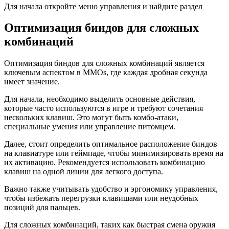
Для начала откройте меню управления и найдите раздел
Оптимизация биндов для сложных
комбинаций
Оптимизация биндов для сложных комбинаций является
ключевым аспектом в MMOs, где каждая дробная секунда
имеет значение.
Для начала, необходимо выделить основные действия,
которые часто используются в игре и требуют сочетания
нескольких клавиш. Это могут быть комбо-атаки,
специальные умения или управление питомцем.
Далее, стоит определить оптимальное расположение биндов
на клавиатуре или геймпаде, чтобы минимизировать время на
их активацию. Рекомендуется использовать комбинацию
клавиш на одной линии для легкого доступа.
Важно также учитывать удобство и эргономику управления,
чтобы избежать перегрузки клавишами или неудобных
позиций для пальцев.
Для сложных комбинаций, таких как быстрая смена оружия