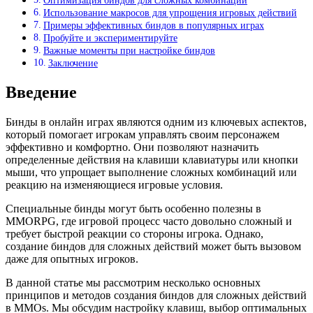
Оптимизация биндов для сложных комбинаций
Использование макросов для упрощения игровых действий
Примеры эффективных биндов в популярных играх
Пробуйте и экспериментируйте
Важные моменты при настройке биндов
Заключение
Введение
Бинды в онлайн играх являются одним из ключевых аспектов,
который помогает игрокам управлять своим персонажем
эффективно и комфортно. Они позволяют назначить
определенные действия на клавиши клавиатуры или кнопки
мыши, что упрощает выполнение сложных комбинаций или
реакцию на изменяющиеся игровые условия.
Специальные бинды могут быть особенно полезны в
MMORPG, где игровой процесс часто довольно сложный и
требует быстрой реакции со стороны игрока. Однако,
создание биндов для сложных действий может быть вызовом
даже для опытных игроков.
В данной статье мы рассмотрим несколько основных
принципов и методов создания биндов для сложных действий
в MMOs. Мы обсудим настройку клавиш, выбор оптимальных