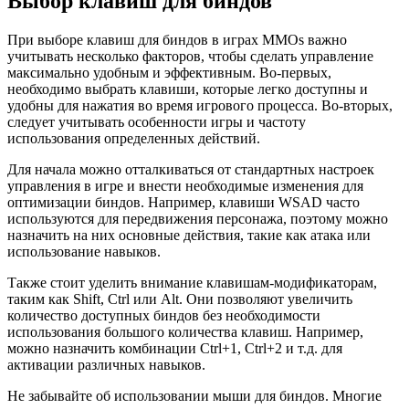
Выбор клавиш для биндов
При выборе клавиш для биндов в играх MMOs важно
учитывать несколько факторов, чтобы сделать управление
максимально удобным и эффективным. Во-первых,
необходимо выбрать клавиши, которые легко доступны и
удобны для нажатия во время игрового процесса. Во-вторых,
следует учитывать особенности игры и частоту
использования определенных действий.
Для начала можно отталкиваться от стандартных настроек
управления в игре и внести необходимые изменения для
оптимизации биндов. Например, клавиши WSAD часто
используются для передвижения персонажа, поэтому можно
назначить на них основные действия, такие как атака или
использование навыков.
Также стоит уделить внимание клавишам-модификаторам,
таким как Shift, Ctrl или Alt. Они позволяют увеличить
количество доступных биндов без необходимости
использования большого количества клавиш. Например,
можно назначить комбинации Ctrl+1, Ctrl+2 и т.д. для
активации различных навыков.
Не забывайте об использовании мыши для биндов. Многие