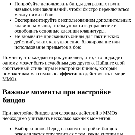
Попробуйте использовать бинды для разных групп
навыков или заклинаний, чтобы быстро переключаться
между ними в бою.
Экспериментируйте с использованием дополнительных
клавиш на мыши, чтобы упростить управление и
освободить основные клавиши клавиатуры.
Не забывайте присваивать бинды для тактических
действий, таких как уклонение, блокирование или
использование предметов в бою.
Помните, что каждый игрок уникален, и то, что подходит
одному, может быть неудобным для другого. Найдите свой
собственный стиль игры и настройки биндов, который
поможет вам максимально эффективно действовать в мире
MMOs.
Важные моменты при настройке
биндов
При настройке биндов для сложных действий в MMOs
необходимо учитывать несколько важных моментов:
Выбор кнопок. Перед началом настройки биндов
рекомендуется определиться с тем, какие кнопки вы