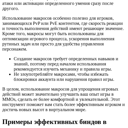
атаки или активации определенного умения сразу после
другого.
Использование макросов особенно полезно для игроков,
занимающихся PvP или PvE контентом, где скорость реакции
и точность выполнения действий имеют решающее значение.
Кроме того, макросы могут быть использованы для
оптимизации игрового процесса, ускорения выполнения
рутиных задач или просто для удобства управления
персонажем.
Создание макросов требует определенных навыков и
знаний, поэтому перед началом использования
рекомендуется изучить механику и правила игры.
Не злоупотребляйте макросами, чтобы избежать
блокировки аккаунта или нарушения правил игры.
В целом, использование макросов для упрощения игровых
действий может значительно улучшить ваш опыт игры в
MMOs, сделать ее более комфортной и увлекательной. Этот
инструмент поможет вам стать более эффективным игроком и
достичь новых высот в виртуальном мире.
Примеры эффективных биндов в