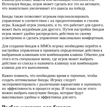
Используя бинды, игрок может сделать все это на автомате,
что значительно увеличивает его шансы на победу.
Бинды также позволяют игрокам персонализировать
управление в соответствии с их предпочтениями и стилем
игры. Каждый игрок уникален, и то, что работает для одного,
может быть неудобным для другого. Путем настройки биндов
игрок может удобно распределить действия по своему
усмотрению и сделать управление максимально комфортным.
Для создания биндов в MMOs игроку необходимо перейти в
настройки управления и привязать определенные действия к
выбранным клавишам или комбинациям клавиш. Обычно для
этого есть специальное меню, где игрок может выбрать
действие из списка и назначить клавишу или комбинацию
клавиш для его выполнения.
Важно помнить, что необходимо время и терпение, чтобы
создать оптимальные бинды. Игроку следует
экспериментировать с различными вариантами и оценивать
их эффективность в процессе игры. И только после этого
можно выбрать наилучшие бинды, которые будут
максимально удобны и эффективны для него.