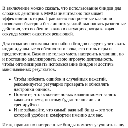
В заключение можно сказать, что использование биндов для
сложных действий в MMOs значительно повышает
эффективность игры. Правильно настроенные клавиши
позволяют быстро и без лишних усилий выполнять различные
действия, что особенно важно в ситуациях, когда каждая
секунда может оказаться решающей.
Для создания оптимального набора биндов следует учитывать
индивидуальные особенности игрока, его стиль игры и
предпочтения. Важно не только уметь настроить клавиши, но
и постоянно анализировать свою игровую деятельность,
чтобы оптимизировать использование биндов и достичь
максимальных результатов.
Чтобы избежать ошибок и случайных нажатий,
рекомендуется регулярно проверять и обновлять
настройки биндов.
Помните, что освоение новых клавиш может занять
какое-то время, поэтому будьте терпеливы и
тренируйтесь.
И не забывайте, что самый важный бинд – это тот,
который удобен и комфортен именно для вас.
Итак, правильно настроенные бинды помогут улучшить вашу