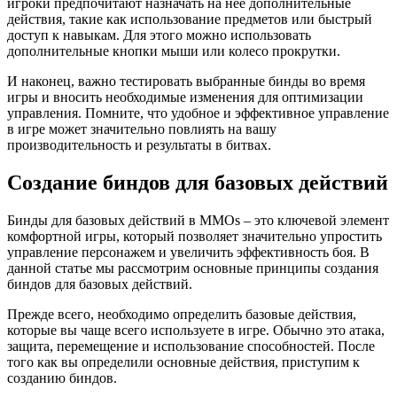
игроки предпочитают назначать на нее дополнительные
действия, такие как использование предметов или быстрый
доступ к навыкам. Для этого можно использовать
дополнительные кнопки мыши или колесо прокрутки.
И наконец, важно тестировать выбранные бинды во время
игры и вносить необходимые изменения для оптимизации
управления. Помните, что удобное и эффективное управление
в игре может значительно повлиять на вашу
производительность и результаты в битвах.
Создание биндов для базовых действий
Бинды для базовых действий в MMOs – это ключевой элемент
комфортной игры, который позволяет значительно упростить
управление персонажем и увеличить эффективность боя. В
данной статье мы рассмотрим основные принципы создания
биндов для базовых действий.
Прежде всего, необходимо определить базовые действия,
которые вы чаще всего используете в игре. Обычно это атака,
защита, перемещение и использование способностей. После
того как вы определили основные действия, приступим к
созданию биндов.