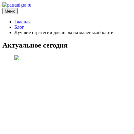
Перейти
к
Меню
patsanigra.ru
информационный сайт
содержимому
Главная
Блог
Лучшие стратегии для игры на маленькой карте
Актуальное сегодня