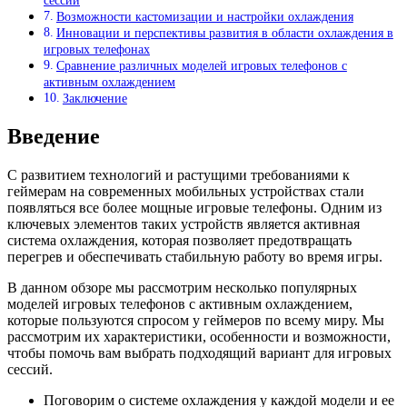
сессий
Возможности кастомизации и настройки охлаждения
Инновации и перспективы развития в области охлаждения в
игровых телефонах
Сравнение различных моделей игровых телефонов с
активным охлаждением
Заключение
Введение
С развитием технологий и растущими требованиями к
геймерам на современных мобильных устройствах стали
появляться все более мощные игровые телефоны. Одним из
ключевых элементов таких устройств является активная
система охлаждения, которая позволяет предотвращать
перегрев и обеспечивать стабильную работу во время игры.
В данном обзоре мы рассмотрим несколько популярных
моделей игровых телефонов с активным охлаждением,
которые пользуются спросом у геймеров по всему миру. Мы
рассмотрим их характеристики, особенности и возможности,
чтобы помочь вам выбрать подходящий вариант для игровых
сессий.
Поговорим о системе охлаждения у каждой модели и ее