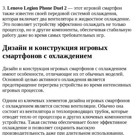
3.
Lenovo Legion Phone Duel 2
— этот игровой смартфон
также известен своей передовой системой охлаждения,
которая включает два вентилятора и жидкостное охлаждение.
Это позволяет устройству эффективно охлаждать не только
процессор, но и другие компоненты, обеспечивая стабильную
работу даже во время самых требовательных игр.
Дизайн и конструкция игровых
смартфонов с охлаждением
Дизайн и конструкция игровых смартфонов с охлаждением
имеют особенности, отличающие их от обычных моделей.
Основной целью активного охлаждения является
предотвращение перегрева устройства во время интенсивных
игровых процессов.
Одним из ключевых элементов дизайна игровых смартфонов
с охлаждением является система вентиляции. Обычно она
состоит из вентилятора и теплопроводящих трубок, которые
отводят тепло от процессора и других ключевых компонентов
устройства. Такая система обеспечивает более эффективное
охлаждение и позволяет сохранить высокую
производительность даже при длительном использовании.