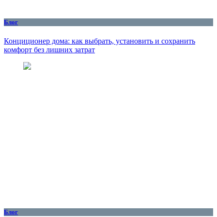
Блог
Конциционер дома: как выбрать, установить и сохранить
комфорт без лишних затрат
Блог