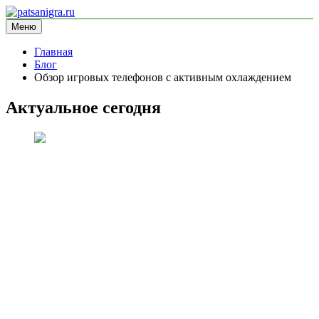
Перейти
к
Меню
patsanigra.ru
информационный сайт
содержимому
Главная
Блог
Обзор игровых телефонов с активным охлаждением
Актуальное сегодня