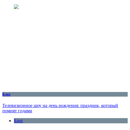
Блог
Телевизионное шоу на день рождения: праздник, который
помнят годами
Блог