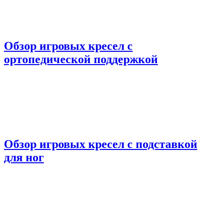
Обзор игровых кресел с
ортопедической поддержкой
Обзор игровых кресел с подставкой
для ног