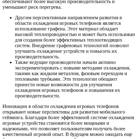
обеспечивают более высокую производительность и
уменьшают риск перегрева.
Другим перспективным направлением развития в
области охлаждения игровых телефонов является
использование графена. Этот материал обладает
высокой теплопроводностью и может быть использован
для создания более эффективных теплоотводящих
систем. Внедрение графеновых технологий позволит
улучшить охлаждение устройств и повысить их
производительность.
Также ведущие производители начали активно
экспериментировать с новыми методами охлаждения,
такими как жидким металлом, фазовым переходом и
тепловыми трубками. Эти технологии обещают
принести новые возможности для улучшения
охлаждения игровых телефонов и повышения их
производительности.
Инновации в области охлаждения игровых телефонов
открывают новые перспективы для развития мобильного
гейминга. Благодаря более эффективной системе охлаждения
игровые устройства становятся более мощными и
надежными, что позволяет пользователям получать более
качественный игровой опыт. В будущем можно ожидать еще