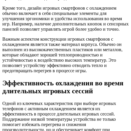
Кроме того, дизайн игровых смартфонов с охлаждением
обычно включает в себя специальные элементы для
улучшения эргономики и удобства использования во время
игр. Например, наличие дополнительных кнопок и сенсорных
панелей позволяет управлять игрой более удобно и точно.
Важным аспектом конструкции игровых смартфонов с
охлаждением является также материал корпуса. Обычно он
выполнен из высококачественных пластиков или металлов,
которые обладают хорошей теплопроводностью и
устойчивостью к воздействию высоких температур. Это
позволяет устройству эффективно отводить тепло и
предотвращать перегрев в процессе игры.
Эффективность охлаждения во время
длительных игровых сессий
Одной из ключевых характеристик при выборе игровых
телефонов с активным охлаждением является их
эффективность в процессе длительных игровых сессий.
Поддержание низкой температуры устройства не только
помогает избежать перегрева и снижения
производительности, но и обеспечивает комфорт при