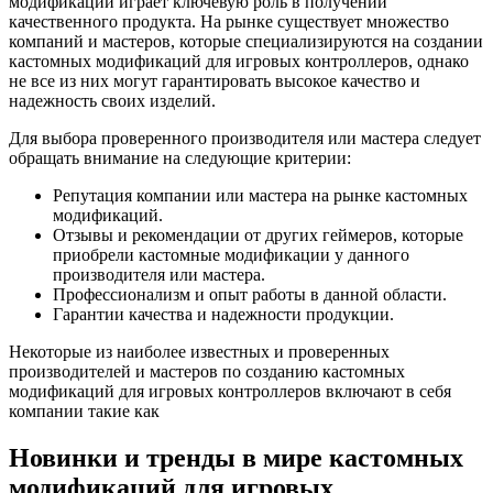
модификаций играет ключевую роль в получении
качественного продукта. На рынке существует множество
компаний и мастеров, которые специализируются на создании
кастомных модификаций для игровых контроллеров, однако
не все из них могут гарантировать высокое качество и
надежность своих изделий.
Для выбора проверенного производителя или мастера следует
обращать внимание на следующие критерии:
Репутация компании или мастера на рынке кастомных
модификаций.
Отзывы и рекомендации от других геймеров, которые
приобрели кастомные модификации у данного
производителя или мастера.
Профессионализм и опыт работы в данной области.
Гарантии качества и надежности продукции.
Некоторые из наиболее известных и проверенных
производителей и мастеров по созданию кастомных
модификаций для игровых контроллеров включают в себя
компании такие как
Новинки и тренды в мире кастомных
модификаций для игровых