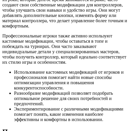
создают свои собственные модификации для контроллеров,
чтобы улучшить свои навыки и удобство игры. Они могут
добавлять дополнительные кнопки, изменять форму или
материал контроллера, что делает управление более точным и
комфортным.
Профессиональные игроки также активно используют
кастомные модификации, чтобы оставаться в топе и
побеждать на турнирах. Они часто заказывают
индивидуальные детали у специализированных мастеров,
чтобы получить контроллер, который идеально соответствует
их стилю игры и особенностям.
Использование кастомных модификаций от игроков и
профессионалов помогает найти новые способы
оптимизации управления и повышения
конкурентоспособности.
Разнообразие модификаций позволяет подобрать
оптимальное решение для своих потребностей и
предпочтений.
Экспериментирование с различными модификациями
помогает понять, какие изменения наиболее
эффективны и комфортны в использовании.