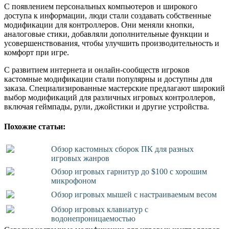
С появлением персональных компьютеров и широкого
доступа к информации, люди стали создавать собственные
модификации для контроллеров. Они меняли кнопки,
аналоговые стики, добавляли дополнительные функции и
усовершенствования, чтобы улучшить производительность и
комфорт при игре.
С развитием интернета и онлайн-сообществ игроков
кастомные модификации стали популярны и доступны для
заказа. Специализированные мастерские предлагают широкий
выбор модификаций для различных игровых контроллеров,
включая геймпады, рули, джойстики и другие устройства.
Похожие статьи:
Обзор кастомных сборок ПК для разных
игровых жанров
Обзор игровых гарнитур до $100 с хорошим
микрофоном
Обзор игровых мышей с настраиваемым весом
Обзор игровых клавиатур с
водонепроницаемостью