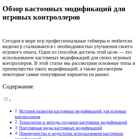
Обзор кастомных модификаций для
игровых контроллеров
Сегодня в мире игр профессиональные геймеры и любители
видеоигр сталкиваются с необходимостью улучшения своего
игрового опыта. Один из способов достичь этой цели — это
использование кастомных модификаций для своих игровых
контроллеров. В этой статье мы рассмотрим основные типы и
преимущества таких модификаций, а также рассмотрим
некоторые самые популярные варианты на рынке.
Содержание
История развития кастомных модификаций для игровых
контроллеров
Технологии и методы создания кастомных модификаций
Популярные виды кастомных модификаций
Преимущества и недостатки использования кастомных