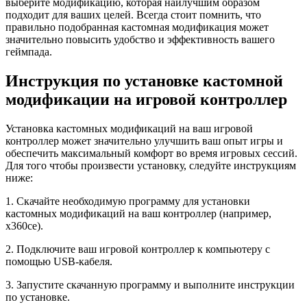
выберите модификацию, которая наилучшим образом
подходит для ваших целей. Всегда стоит помнить, что
правильно подобранная кастомная модификация может
значительно повысить удобство и эффективность вашего
геймпада.
Инструкция по установке кастомной
модификации на игровой контроллер
Установка кастомных модификаций на ваш игровой
контроллер может значительно улучшить ваш опыт игры и
обеспечить максимальный комфорт во время игровых сессий.
Для того чтобы произвести установку, следуйте инструкциям
ниже:
1. Скачайте необходимую программу для установки
кастомных модификаций на ваш контроллер (например,
x360ce).
2. Подключите ваш игровой контроллер к компьютеру с
помощью USB-кабеля.
3. Запустите скачанную программу и выполните инструкции
по установке.