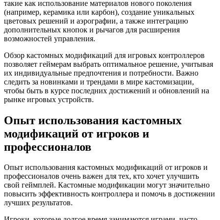
такие как использование материалов нового поколения
(например, керамика или карбон), создание уникальных
цветовых решений и аэрографии, а также интеграцию
дополнительных кнопок и рычагов для расширения
возможностей управления.
Обзор кастомных модификаций для игровых контроллеров
позволяет геймерам выбрать оптимальное решение, учитывая
их индивидуальные предпочтения и потребности. Важно
следить за новинками и трендами в мире кастомизации,
чтобы быть в курсе последних достижений и обновлений на
рынке игровых устройств.
Опыт использования кастомных
модификаций от игроков и
профессионалов
Опыт использования кастомных модификаций от игроков и
профессионалов очень важен для тех, кто хочет улучшить
свой геймплей. Кастомные модификации могут значительно
повысить эффективность контроллера и помочь в достижении
лучших результатов.
Игроки, которые долгое время занимаются играми, часто