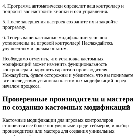
4. Программа автоматически определит ваш контроллер и
попросит вас настроить кнопки и оси управления.
5. После завершения настроек сохраните их и закройте
программу.
6. Теперь ваши кастомные модификации успешно
установлены на игровой контроллер! Наслаждайтесь
улучшенным игровым опытом.
Необходимо отметить, что установка кастомных
модификаций может изменить функциональность
контроллера и нарушить гарантию производителя.
Пожалуйста, будьте осторожны и убедитесь, что вы понимаете
все последствия установки кастомных модификаций перед
началом процесса.
Проверенные производители и мастера
по созданию кастомных модификаций
Кастомные модификации для игровых контроллеров
становятся все более популярными среди геймеров, и выбор
производителя или мастера для создания уникальных