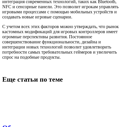
интеграция современных технологий, таких как Bluetooth,
NFC и сенсорные панели. Это позволит игрокам управлять
игровыми процессами с помощью мобильных устройств и
создавать новые игровые сценарии.
С учетом всех этих факторов можно утверждать, что рынок
кастомных модификаций для игровых контроллеров имеет
огромные перспективы развития. Постоянное
совершенствование функциональности, дизайна и
интеграции новых технологий позволит удовлетворить
потребности самых требовательных геймеров и увеличить
спрос на подобные продукты.
Еще статьи по теме