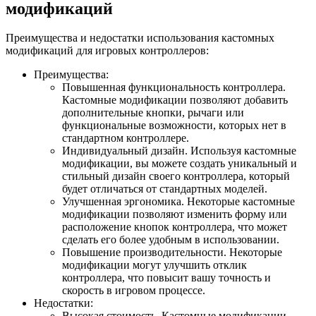
модификаций
Преимущества и недостатки использования кастомных
модификаций для игровых контроллеров:
Преимущества:
Повышенная функциональность контроллера.
Кастомные модификации позволяют добавить
дополнительные кнопки, рычаги или
функциональные возможности, которых нет в
стандартном контроллере.
Индивидуальный дизайн. Используя кастомные
модификации, вы можете создать уникальный и
стильный дизайн своего контроллера, который
будет отличаться от стандартных моделей.
Улучшенная эргономика. Некоторые кастомные
модификации позволяют изменить форму или
расположение кнопок контроллера, что может
сделать его более удобным в использовании.
Повышение производительности. Некоторые
модификации могут улучшить отклик
контроллера, что повысит вашу точность и
скорость в игровом процессе.
Недостатки:
Высокая стоимость. Кастомные модификации