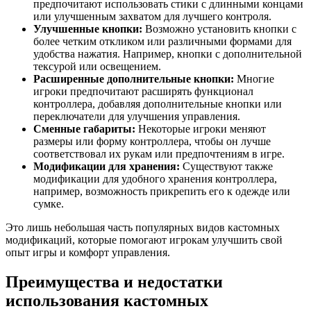
предпочитают использовать стики с длинными концами
или улучшенным захватом для лучшего контроля.
Улучшенные кнопки:
Возможно установить кнопки с
более четким откликом или различными формами для
удобства нажатия. Например, кнопки с дополнительной
тексурой или освещением.
Расширенные дополнительные кнопки:
Многие
игроки предпочитают расширять функционал
контроллера, добавляя дополнительные кнопки или
переключатели для улучшения управления.
Сменные габариты:
Некоторые игроки меняют
размеры или форму контроллера, чтобы он лучше
соответствовал их рукам или предпочтениям в игре.
Модификации для хранения:
Существуют также
модификации для удобного хранения контроллера,
например, возможность прикрепить его к одежде или
сумке.
Это лишь небольшая часть популярных видов кастомных
модификаций, которые помогают игрокам улучшить свой
опыт игры и комфорт управления.
Преимущества и недостатки
использования кастомных