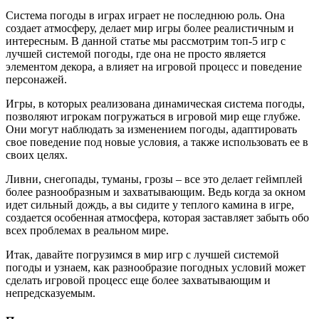
Система погоды в играх играет не последнюю роль. Она
создает атмосферу, делает мир игры более реалистичным и
интересным. В данной статье мы рассмотрим топ-5 игр с
лучшей системой погоды, где она не просто является
элементом декора, а влияет на игровой процесс и поведение
персонажей.
Игры, в которых реализована динамическая система погоды,
позволяют игрокам погружаться в игровой мир еще глубже.
Они могут наблюдать за изменением погоды, адаптировать
свое поведение под новые условия, а также использовать ее в
своих целях.
Ливни, снегопады, туманы, грозы – все это делает геймплей
более разнообразным и захватывающим. Ведь когда за окном
идет сильный дождь, а вы сидите у теплого камина в игре,
создается особенная атмосфера, которая заставляет забыть обо
всех проблемах в реальном мире.
Итак, давайте погрузимся в мир игр с лучшей системой
погоды и узнаем, как разнообразие погодных условий может
сделать игровой процесс еще более захватывающим и
непредсказуемым.