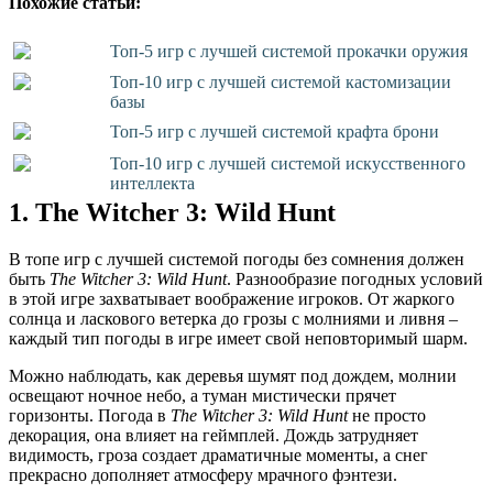
Похожие статьи:
Топ-5 игр с лучшей системой прокачки оружия
Топ-10 игр с лучшей системой кастомизации
базы
Топ-5 игр с лучшей системой крафта брони
Топ-10 игр с лучшей системой искусственного
интеллекта
1. The Witcher 3: Wild Hunt
В топе игр с лучшей системой погоды без сомнения должен
быть
The Witcher 3: Wild Hunt
. Разнообразие погодных условий
в этой игре захватывает воображение игроков. От жаркого
солнца и ласкового ветерка до грозы с молниями и ливня –
каждый тип погоды в игре имеет свой неповторимый шарм.
Можно наблюдать, как деревья шумят под дождем, молнии
освещают ночное небо, а туман мистически прячет
горизонты. Погода в
The Witcher 3: Wild Hunt
не просто
декорация, она влияет на геймплей. Дождь затрудняет
видимость, гроза создает драматичные моменты, а снег
прекрасно дополняет атмосферу мрачного фэнтези.