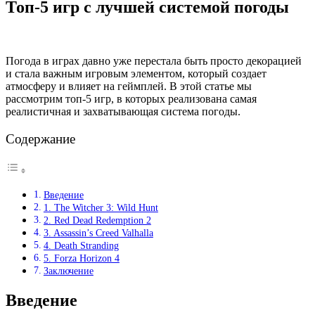
Топ-5 игр с лучшей системой погоды
Погода в играх давно уже перестала быть просто декорацией
и стала важным игровым элементом, который создает
атмосферу и влияет на геймплей. В этой статье мы
рассмотрим топ-5 игр, в которых реализована самая
реалистичная и захватывающая система погоды.
Содержание
Введение
1. The Witcher 3: Wild Hunt
2. Red Dead Redemption 2
3. Assassin’s Creed Valhalla
4. Death Stranding
5. Forza Horizon 4
Заключение
Введение