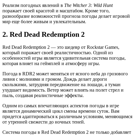
Реализм погодных явлений в
The Witcher 3: Wild Hunt
поражает своей красотой и масштабом. Кроме того,
разнообразие возможностей прогноза погоды делает игровой
мир еще более живым и увлекательным.
2. Red Dead Redemption 2
Red Dead Redemption 2 — это шедевр от Rockstar Games,
который поражает своей реалистичностью. Одной из
особенностей игры является удивительная система погоды,
которая влияет на геймплей и атмосферу игры.
Погода в RDR2 может меняться от ясного неба до грозового
ливня с молниями и громом. Дождь делает дороги
скользкими, затрудняя передвижение на лошади, а туман
ухудшает видимость. Ветер может влиять на полет стрел и
пыль, создавая реалистичные эффекты.
Одним из самых впечатляющих аспектов погоды в игре
является динамический цикл смены времени суток. Вам
придется адаптироваться к различным условиям, меняющимся
от утренней свежести до ночных теней.
Система погоды в Red Dead Redemption 2 не только добавляет