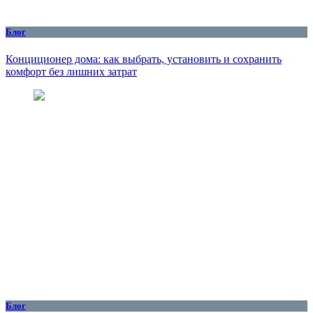
Блог
Конциционер дома: как выбрать, установить и сохранить
комфорт без лишних затрат
Блог