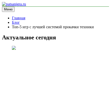
Перейти
к
Меню
patsanigra.ru
информационный сайт
содержимому
Главная
Блог
Топ-5 игр с лучшей системой прокачки техники
Актуальное сегодня