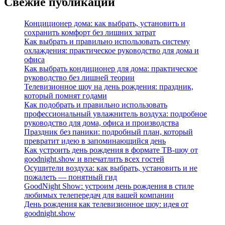
Свежие публикации
Конциционер дома: как выбрать, установить и
сохранить комфорт без лишних затрат
Как выбрать и правильно использовать систему
охлаждения: практическое руководство для дома и
офиса
Как выбрать кондиционер для дома: практическое
руководство без лишней теории
Телевизионное шоу на день рождения: праздник,
который помнят годами
Как подобрать и правильно использовать
профессиональный увлажнитель воздуха: подробное
руководство для дома, офиса и производства
Праздник без паники: подробный план, который
превратит идею в запоминающийся день
Как устроить день рождения в формате ТВ‑шоу от
goodnight.show и впечатлить всех гостей
Осушители воздуха: как выбрать, установить и не
пожалеть — понятный гид
GoodNight Show: устроим день рождения в стиле
любимых телепередач для вашей компании
День рождения как телевизионное шоу: идея от
goodnight.show