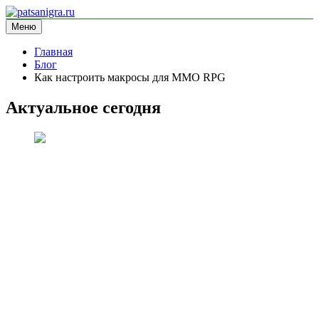
Перейти
к
Меню
patsanigra.ru
информационный сайт
содержимому
Главная
Блог
Как настроить макросы для MMO RPG
Актуальное сегодня