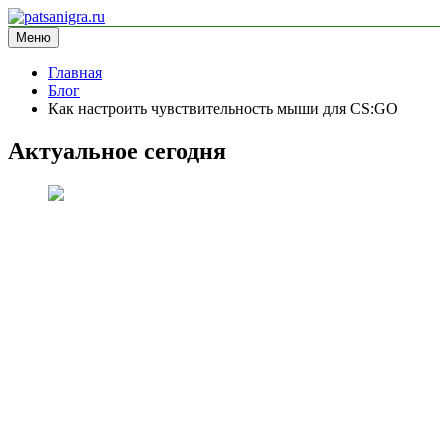
Перейти
к
Меню
patsanigra.ru
информационный сайт
содержимому
Главная
Блог
Как настроить чувствительность мыши для CS:GO
Актуальное сегодня