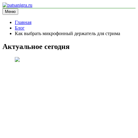
Перейти
к
Меню
patsanigra.ru
информационный сайт
содержимому
Главная
Блог
Как выбрать микрофонный держатель для стрима
Актуальное сегодня