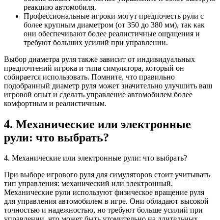
реакцию автомобиля.
Профессиональные игроки могут предпочесть рули с
более крупным диаметром (от 350 до 380 мм), так как
они обеспечивают более реалистичные ощущения и
требуют больших усилий при управлении.
Выбор диаметра руля также зависит от индивидуальных
предпочтений игрока и типа симулятора, который он
собирается использовать. Помните, что правильно
подобранный диаметр руля может значительно улучшить ваш
игровой опыт и сделать управление автомобилем более
комфортным и реалистичным.
4. Механические или электронные
рули: что выбрать?
4. Механические или электронные рули: что выбрать?
При выборе игрового руля для симуляторов стоит учитывать
тип управления: механический или электронный.
Механические рули используют физическое вращение руля
для управления автомобилем в игре. Они обладают высокой
точностью и надежностью, но требуют больше усилий при
управлении, что может быть утомительно на длительных