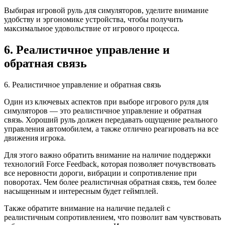
Выбирая игровой руль для симуляторов, уделите внимание
удобству и эргономике устройства, чтобы получить
максимальное удовольствие от игрового процесса.
6. Реалистичное управление и
обратная связь
6. Реалистичное управление и обратная связь
Один из ключевых аспектов при выборе игрового руля для
симуляторов — это реалистичное управление и обратная
связь. Хороший руль должен передавать ощущение реального
управления автомобилем, а также отлично реагировать на все
движения игрока.
Для этого важно обратить внимание на наличие поддержки
технологий Force Feedback, которая позволяет почувствовать
все неровности дороги, вибрации и сопротивление при
поворотах. Чем более реалистичная обратная связь, тем более
насыщенным и интересным будет геймплей.
Также обратите внимание на наличие педалей с
реалистичным сопротивлением, что позволит вам чувствовать