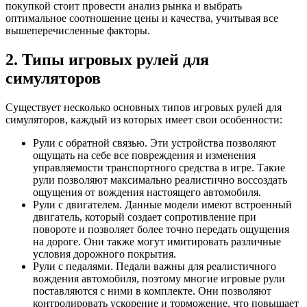
покупкой стоит провести анализ рынка и выбрать
оптимальное соотношение цены и качества, учитывая все
вышеперечисленные факторы.
2. Типы игровых рулей для
симуляторов
Существует несколько основных типов игровых рулей для
симуляторов, каждый из которых имеет свои особенности:
Рули с обратной связью. Эти устройства позволяют
ощущать на себе все повреждения и изменения
управляемости транспортного средства в игре. Такие
рули позволяют максимально реалистично воссоздать
ощущения от вождения настоящего автомобиля.
Рули с двигателем. Данные модели имеют встроенный
двигатель, который создает сопротивление при
повороте и позволяет более точно передать ощущения
на дороге. Они также могут имитировать различные
условия дорожного покрытия.
Рули с педалями. Педали важны для реалистичного
вождения автомобиля, поэтому многие игровые рули
поставляются с ними в комплекте. Они позволяют
контролировать ускорение и торможение, что повышает