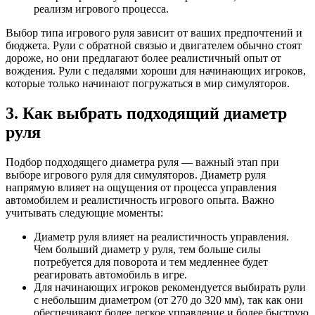
реализм игрового процесса.
Выбор типа игрового руля зависит от ваших предпочтений и
бюджета. Рули с обратной связью и двигателем обычно стоят
дороже, но они предлагают более реалистичный опыт от
вождения. Рули с педалями хороши для начинающих игроков,
которые только начинают погружаться в мир симуляторов.
3. Как выбрать подходящий диаметр
руля
Подбор подходящего диаметра руля — важный этап при
выборе игрового руля для симуляторов. Диаметр руля
напрямую влияет на ощущения от процесса управления
автомобилем и реалистичность игрового опыта. Важно
учитывать следующие моменты:
Диаметр руля влияет на реалистичность управления.
Чем больший диаметр у руля, тем больше силы
потребуется для поворота и тем медленнее будет
реагировать автомобиль в игре.
Для начинающих игроков рекомендуется выбирать рули
с небольшим диаметром (от 270 до 320 мм), так как они
обеспечивают более легкое управление и более быструю