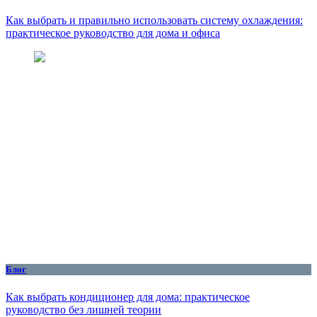
Как выбрать и правильно использовать систему охлаждения:
практическое руководство для дома и офиса
Блог
Как выбрать кондиционер для дома: практическое
руководство без лишней теории