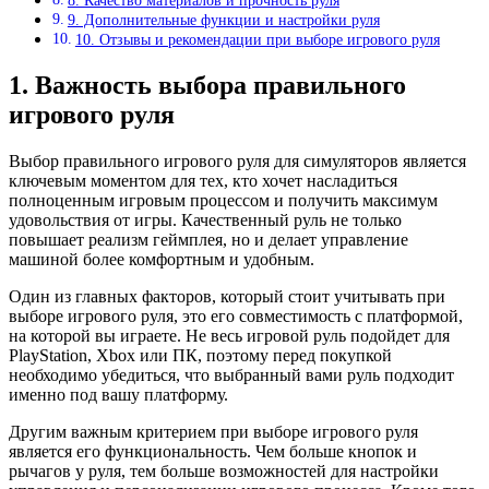
8. Качество материалов и прочность руля
9. Дополнительные функции и настройки руля
10. Отзывы и рекомендации при выборе игрового руля
1. Важность выбора правильного
игрового руля
Выбор правильного игрового руля для симуляторов является
ключевым моментом для тех, кто хочет насладиться
полноценным игровым процессом и получить максимум
удовольствия от игры. Качественный руль не только
повышает реализм геймплея, но и делает управление
машиной более комфортным и удобным.
Один из главных факторов, который стоит учитывать при
выборе игрового руля, это его совместимость с платформой,
на которой вы играете. Не весь игровой руль подойдет для
PlayStation, Xbox или ПК, поэтому перед покупкой
необходимо убедиться, что выбранный вами руль подходит
именно под вашу платформу.
Другим важным критерием при выборе игрового руля
является его функциональность. Чем больше кнопок и
рычагов у руля, тем больше возможностей для настройки