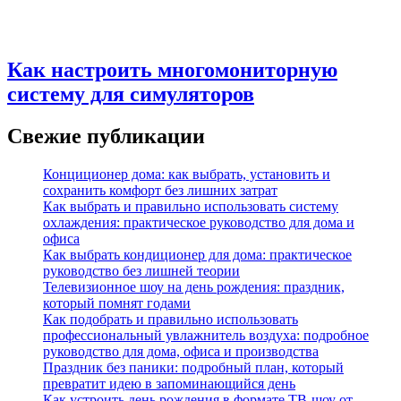
Как настроить многомониторную
систему для симуляторов
Свежие публикации
Конциционер дома: как выбрать, установить и
сохранить комфорт без лишних затрат
Как выбрать и правильно использовать систему
охлаждения: практическое руководство для дома и
офиса
Как выбрать кондиционер для дома: практическое
руководство без лишней теории
Телевизионное шоу на день рождения: праздник,
который помнят годами
Как подобрать и правильно использовать
профессиональный увлажнитель воздуха: подробное
руководство для дома, офиса и производства
Праздник без паники: подробный план, который
превратит идею в запоминающийся день
Как устроить день рождения в формате ТВ‑шоу от