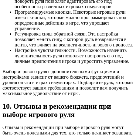
поворота руля позволяет адаптировать его под
особенности различных игровых симуляторов.
Программируемые кнопки. Некоторые игровые рули
имеют кнопки, которые можно программировать под
определенные действия в игре, что упрощает
управление.
Регулировка силы обратной связи. Эта настройка
позволяет менять силу, с которой руль возвращается в
центр, что влияет на реалистичность игрового процесса.
Настройка чувствительности. Возможность изменить
чувствительность руля позволяет настроить его под
личные предпочтения игрока и упростить управление.
Выбор игрового руля с дополнительными функциями и
настройками зависит от вашего бюджета, предпочтений и
уровня опыта в играх симуляторах. Подбирайте руль, который
соответствует вашим требованиям и позволит вам получить
максимальное удовольствие от игры.
10. Отзывы и рекомендации при
выборе игрового руля
Отзывы и рекомендации при выборе игрового руля могут
быть очень полезными для тех, кто только начинает осваивать