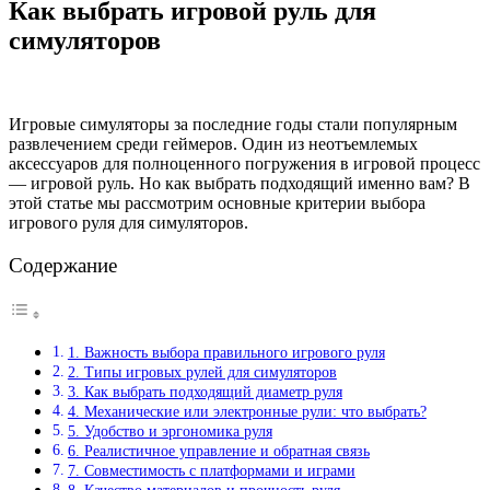
Как выбрать игровой руль для
симуляторов
Игровые симуляторы за последние годы стали популярным
развлечением среди геймеров. Один из неотъемлемых
аксессуаров для полноценного погружения в игровой процесс
— игровой руль. Но как выбрать подходящий именно вам? В
этой статье мы рассмотрим основные критерии выбора
игрового руля для симуляторов.
Содержание
1. Важность выбора правильного игрового руля
2. Типы игровых рулей для симуляторов
3. Как выбрать подходящий диаметр руля
4. Механические или электронные рули: что выбрать?
5. Удобство и эргономика руля
6. Реалистичное управление и обратная связь
7. Совместимость с платформами и играми