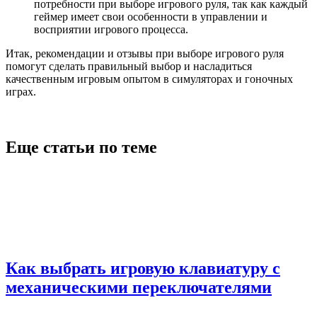
потребности при выборе игрового руля, так как каждый
геймер имеет свои особенности в управлении и
восприятии игрового процесса.
Итак, рекомендации и отзывы при выборе игрового руля
помогут сделать правильный выбор и насладиться
качественным игровым опытом в симуляторах и гоночных
играх.
Еще статьи по теме
Как выбрать игровую клавиатуру с
механическими переключателями