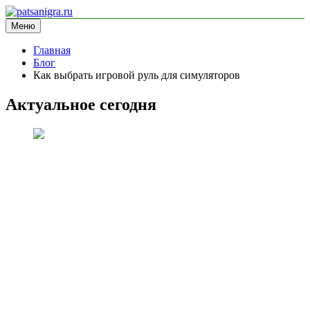
Перейти
к
Меню
patsanigra.ru
информационный сайт
содержимому
Главная
Блог
Как выбрать игровой руль для симуляторов
Актуальное сегодня