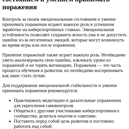
поражения
Контроль за своим эмоциональным состоянием и умение
принимать поражения играют важную роль в успешном
заработке на киберспортивных ставках. Эмоциональная
устойчивость позволяет сохранить ясность ума и не допустить
ошибок из-за негативных эмоций, которые могут возникнуть
во время игры или после поражения.
Принятие поражений также играет важную роль. Необходимо
уметь анализировать свои ошибки, извлекать уроки из
поражений и не терять мотивацию. Поражения — это часть
процесса обучения и развития, их необходимо воспринимать
как шанс стать лучше.
Для поддержания эмоциональной стабильности и умения
принимать поражения рекомендуется:
Практиковать медитацию и дыхательные упражнения
для укрепления самоконтроля.
Общаться с другими участниками киберспортивного
сообщества, делиться опытом и советами.
Поставить перед собой цель развития и постоянно
работать над собой.