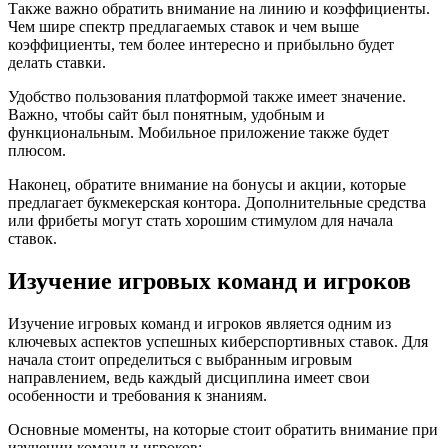
Также важно обратить внимание на линию и коэффициенты.
Чем шире спектр предлагаемых ставок и чем выше
коэффициенты, тем более интересно и прибыльно будет
делать ставки.
Удобство пользования платформой также имеет значение.
Важно, чтобы сайт был понятным, удобным и
функциональным. Мобильное приложение также будет
плюсом.
Наконец, обратите внимание на бонусы и акции, которые
предлагает букмекерская контора. Дополнительные средства
или фрибеты могут стать хорошим стимулом для начала
ставок.
Изучение игровых команд и игроков
Изучение игровых команд и игроков является одним из
ключевых аспектов успешных киберспортивных ставок. Для
начала стоит определиться с выбранным игровым
направлением, ведь каждый дисциплина имеет свои
особенности и требования к знаниям.
Основные моменты, на которые стоит обратить внимание при
изучении команд и игроков: