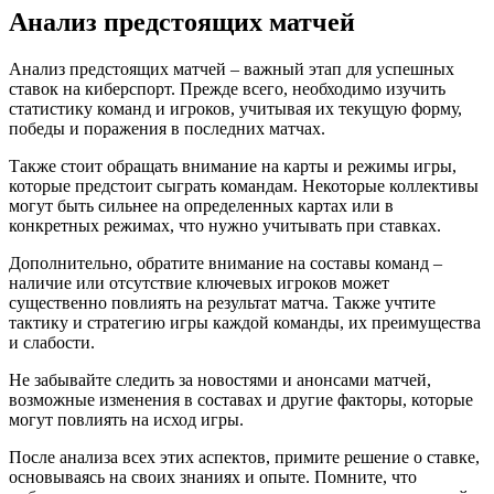
Анализ предстоящих матчей
Анализ предстоящих матчей – важный этап для успешных
ставок на киберспорт. Прежде всего, необходимо изучить
статистику команд и игроков, учитывая их текущую форму,
победы и поражения в последних матчах.
Также стоит обращать внимание на карты и режимы игры,
которые предстоит сыграть командам. Некоторые коллективы
могут быть сильнее на определенных картах или в
конкретных режимах, что нужно учитывать при ставках.
Дополнительно, обратите внимание на составы команд –
наличие или отсутствие ключевых игроков может
существенно повлиять на результат матча. Также учтите
тактику и стратегию игры каждой команды, их преимущества
и слабости.
Не забывайте следить за новостями и анонсами матчей,
возможные изменения в составах и другие факторы, которые
могут повлиять на исход игры.
После анализа всех этих аспектов, примите решение о ставке,
основываясь на своих знаниях и опыте. Помните, что