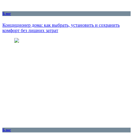
Блог
Конциционер дома: как выбрать, установить и сохранить
комфорт без лишних затрат
Блог