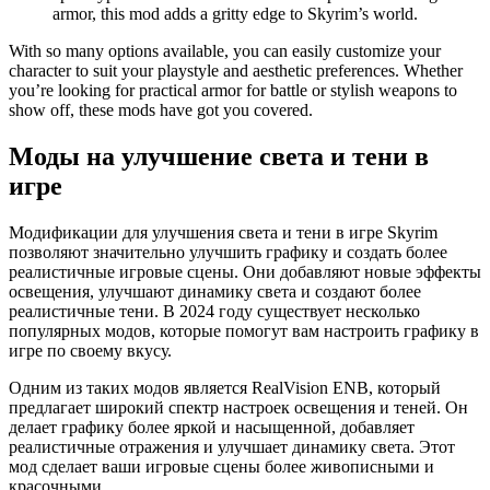
armor, this mod adds a gritty edge to Skyrim’s world.
With so many options available, you can easily customize your
character to suit your playstyle and aesthetic preferences. Whether
you’re looking for practical armor for battle or stylish weapons to
show off, these mods have got you covered.
Моды на улучшение света и тени в
игре
Модификации для улучшения света и тени в игре Skyrim
позволяют значительно улучшить графику и создать более
реалистичные игровые сцены. Они добавляют новые эффекты
освещения, улучшают динамику света и создают более
реалистичные тени. В 2024 году существует несколько
популярных модов, которые помогут вам настроить графику в
игре по своему вкусу.
Одним из таких модов является RealVision ENB, который
предлагает широкий спектр настроек освещения и теней. Он
делает графику более яркой и насыщенной, добавляет
реалистичные отражения и улучшает динамику света. Этот
мод сделает ваши игровые сцены более живописными и
красочными.