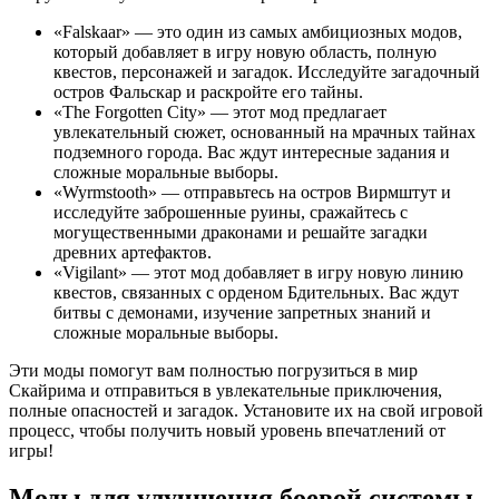
«Falskaar» — это один из самых амбициозных модов,
который добавляет в игру новую область, полную
квестов, персонажей и загадок. Исследуйте загадочный
остров Фальскар и раскройте его тайны.
«The Forgotten City» — этот мод предлагает
увлекательный сюжет, основанный на мрачных тайнах
подземного города. Вас ждут интересные задания и
сложные моральные выборы.
«Wyrmstooth» — отправьтесь на остров Вирмштут и
исследуйте заброшенные руины, сражайтесь с
могущественными драконами и решайте загадки
древних артефактов.
«Vigilant» — этот мод добавляет в игру новую линию
квестов, связанных с орденом Бдительных. Вас ждут
битвы с демонами, изучение запретных знаний и
сложные моральные выборы.
Эти моды помогут вам полностью погрузиться в мир
Скайрима и отправиться в увлекательные приключения,
полные опасностей и загадок. Установите их на свой игровой
процесс, чтобы получить новый уровень впечатлений от
игры!
Моды для улучшения боевой системы