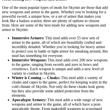
One of the most popular types of mods for Skyrim are those that add
new weapons and armor to the game. Whether you’re looking for a
powerful sword, a unique bow, or a set of armor that makes you
look like a badass warrior, there are plenty of options to choose
from. Here are some of the best mods for adding new weapons and
armor to Skyrim:
Immersive Armors:
This mod adds over 55 new sets of
armor to the game, all of which are beautifully crafted and
incredibly detailed. Whether you’re looking for heavy armor
to protect you in battle or light armor for sneaking around, this
mod has something for everyone.
Immersive Weapons:
This mod adds over 200 new weapons
to the game, ranging from swords and axes to bows and
crossbows. Each weapon is unique and adds a new level of
variety to combat in Skyrim.
Winter is Coming — Cloaks:
This mod adds a variety of
cloaks and capes to the game, perfect for keeping warm in the
cold climate of Skyrim. Not only do these cloaks look great,
but they also provide some added protection from the
elements.
Apocalypse Armory:
This mod adds a wide range of new
weapons and armor to the game, all of which have a post-
apocalyptic theme. From makeshift weapons to scavenged