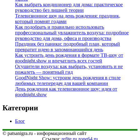
Как выбрать кондиционер для дома: практическое
руководство без лишней теории
Телевизионное шоу на день рождения: праздник,
который помнят годами
Как подобрать и правильно использовать
профессиональный увлажнитель воздуха: подробное
руководство для дома, офиса и производства
Праздник без паники: подробный план, который
превратит идею в запоминающийся день
Как устроить день рождения в формате ТВ‑шоу от
goodnight.show и впечатлить всех гостей
Осушители воздуха: как выбрать, установить и не
пожалеть — понятный гид
GoodNight Show: устроим день рождения в стиле
любимых телепередач для вашей компании
День рождения как телевизионное шоу: идея от
goodnight.show
Категории
Блог
© patsanigra.ru - информационный сайт
Ссылки:
refite.ru
zone64.ru