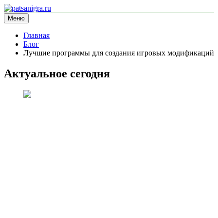
Перейти
к
Меню
patsanigra.ru
информационный сайт
содержимому
Главная
Блог
Лучшие программы для создания игровых модификаций
Актуальное сегодня