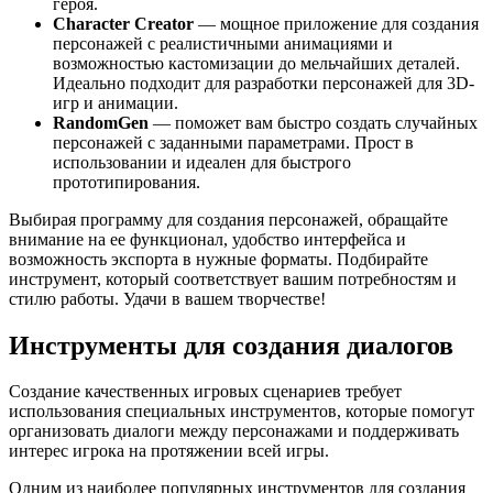
героя.
Character Creator
— мощное приложение для создания
персонажей с реалистичными анимациями и
возможностью кастомизации до мельчайших деталей.
Идеально подходит для разработки персонажей для 3D-
игр и анимации.
RandomGen
— поможет вам быстро создать случайных
персонажей с заданными параметрами. Прост в
использовании и идеален для быстрого
прототипирования.
Выбирая программу для создания персонажей, обращайте
внимание на ее функционал, удобство интерфейса и
возможность экспорта в нужные форматы. Подбирайте
инструмент, который соответствует вашим потребностям и
стилю работы. Удачи в вашем творчестве!
Инструменты для создания диалогов
Создание качественных игровых сценариев требует
использования специальных инструментов, которые помогут
организовать диалоги между персонажами и поддерживать
интерес игрока на протяжении всей игры.
Одним из наиболее популярных инструментов для создания