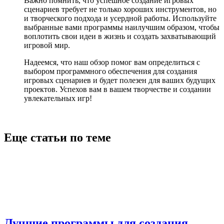
Важно помнить, что успешное создание игровых
сценариев требует не только хороших инструментов, но
и творческого подхода и усердной работы. Используйте
выбранные вами программы наилучшим образом, чтобы
воплотить свои идеи в жизнь и создать захватывающий
игровой мир.
Надеемся, что наш обзор помог вам определиться с
выбором программного обеспечения для создания
игровых сценариев и будет полезен для ваших будущих
проектов. Успехов вам в вашем творчестве и создании
увлекательных игр!
Еще статьи по теме
Лучшие программы для создания