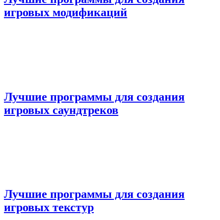
игровых модификаций
Лучшие программы для создания
игровых саундтреков
Лучшие программы для создания
игровых текстур