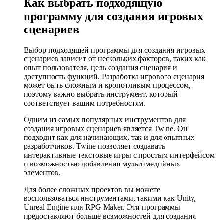
Как выбрать подходящую
программу для создания игровых
сценариев
Выбор подходящей программы для создания игровых
сценариев зависит от нескольких факторов, таких как
опыт пользователя, цель создания сценария и
доступность функций. Разработка игрового сценария
может быть сложным и кропотливым процессом,
поэтому важно выбрать инструмент, который
соответствует вашим потребностям.
Одним из самых популярных инструментов для
создания игровых сценариев является Twine. Он
подходит как для начинающих, так и для опытных
разработчиков. Twine позволяет создавать
интерактивные текстовые игры с простым интерфейсом
и возможностью добавления мультимедийных
элементов.
Для более сложных проектов вы можете
воспользоваться инструментами, такими как Unity,
Unreal Engine или RPG Maker. Эти программы
предоставляют больше возможностей для создания