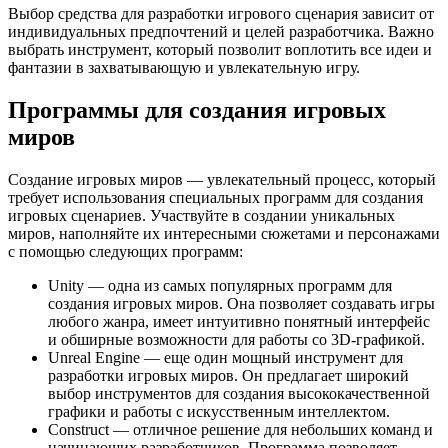
Выбор средства для разработки игрового сценария зависит от
индивидуальных предпочтений и целей разработчика. Важно
выбрать инструмент, который позволит воплотить все идеи и
фантазии в захватывающую и увлекательную игру.
Программы для создания игровых
миров
Создание игровых миров — увлекательный процесс, который
требует использования специальных программ для создания
игровых сценариев. Участвуйте в создании уникальных
миров, наполняйте их интересными сюжетами и персонажами
с помощью следующих программ:
Unity — одна из самых популярных программ для
создания игровых миров. Она позволяет создавать игры
любого жанра, имеет интуитивно понятный интерфейс
и обширные возможности для работы со 3D-графикой.
Unreal Engine — еще один мощный инструмент для
разработки игровых миров. Он предлагает широкий
выбор инструментов для создания высококачественной
графики и работы с искусственным интеллектом.
Сonstruct — отличное решение для небольших команд и
начинающих разработчиков. Программа позволяет