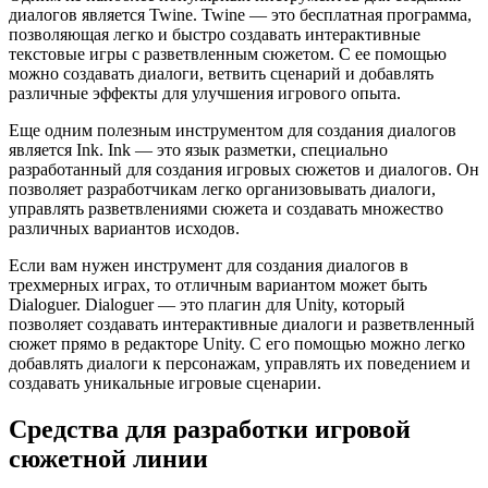
диалогов является Twine. Twine — это бесплатная программа,
позволяющая легко и быстро создавать интерактивные
текстовые игры с разветвленным сюжетом. С ее помощью
можно создавать диалоги, ветвить сценарий и добавлять
различные эффекты для улучшения игрового опыта.
Еще одним полезным инструментом для создания диалогов
является Ink. Ink — это язык разметки, специально
разработанный для создания игровых сюжетов и диалогов. Он
позволяет разработчикам легко организовывать диалоги,
управлять разветвлениями сюжета и создавать множество
различных вариантов исходов.
Если вам нужен инструмент для создания диалогов в
трехмерных играх, то отличным вариантом может быть
Dialoguer. Dialoguer — это плагин для Unity, который
позволяет создавать интерактивные диалоги и разветвленный
сюжет прямо в редакторе Unity. С его помощью можно легко
добавлять диалоги к персонажам, управлять их поведением и
создавать уникальные игровые сценарии.
Средства для разработки игровой
сюжетной линии