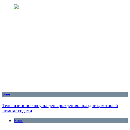
Блог
Телевизионное шоу на день рождения: праздник, который
помнят годами
Блог