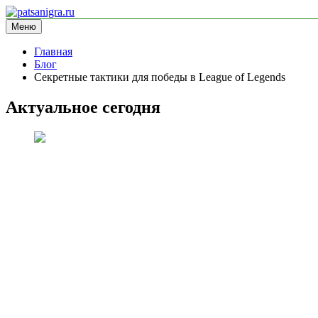
Перейти
к
Меню
patsanigra.ru
информационный сайт
содержимому
Главная
Блог
Секретные тактики для победы в League of Legends
Актуальное сегодня