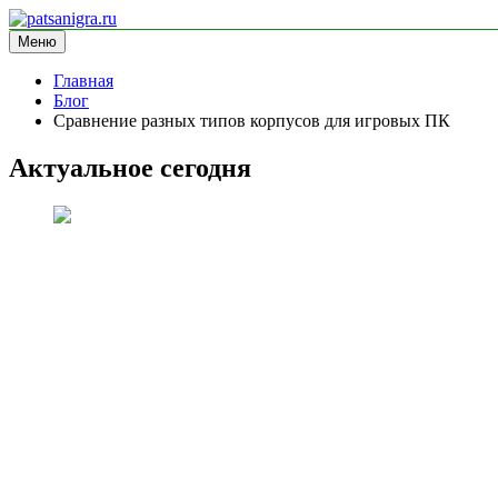
Перейти
к
Меню
patsanigra.ru
информационный сайт
содержимому
Главная
Блог
Сравнение разных типов корпусов для игровых ПК
Актуальное сегодня