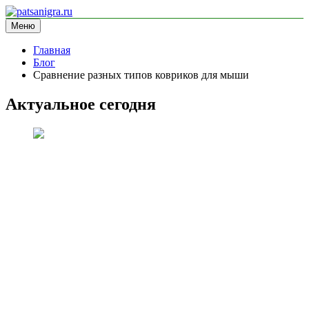
Перейти
к
Меню
patsanigra.ru
информационный сайт
содержимому
Главная
Блог
Сравнение разных типов ковриков для мыши
Актуальное сегодня