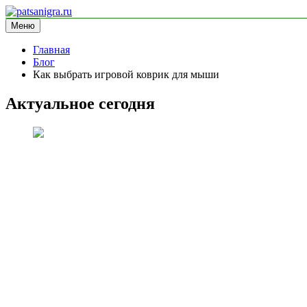
Перейти
к
Меню
patsanigra.ru
информационный сайт
содержимому
Главная
Блог
Как выбрать игровой коврик для мыши
Актуальное сегодня