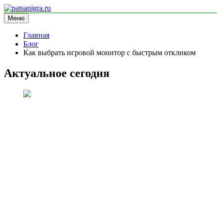
Перейти
к
Меню
patsanigra.ru
информационный сайт
содержимому
Главная
Блог
Как выбрать игровой монитор с быстрым откликом
Актуальное сегодня