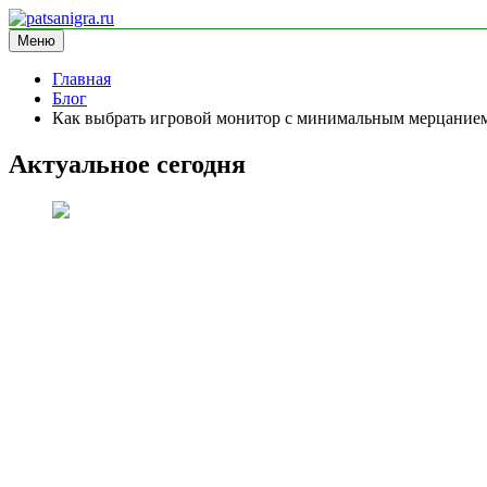
Перейти
к
Меню
patsanigra.ru
информационный сайт
содержимому
Главная
Блог
Как выбрать игровой монитор с минимальным мерцание
Актуальное сегодня